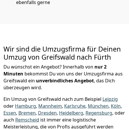
ebenfalls gerne
Wir sind die Umzugsfirma für Deinen
Umzug von Greifswald nach Fürth
Du wünschst ein Angebot? Innerhalb von
nur 2
Minuten
bekommst Du von uns der Umzugsfirma aus
Greifswald ein
unverbindliches Angebot
, das Dich
überzeugen wird.
Ein Umzug von Greifswald nach zum Beispiel
Leipzig
oder
Hamburg
,
Mannheim
,
Karlsruhe
,
München
,
Köln
,
Essen
,
Bremen
,
Dresden
,
Heidelberg
,
Regensburg
, oder
auch
Remscheid
ist immer eine logistische
Meisterleistung, die von Profis ausgeführt werden