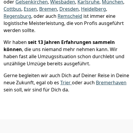
oder
Gelsenkirchen
,
Wiesbaden
,
Karlsruhe
,
München
,
Cottbus
,
Essen
,
Bremen
,
Dresden
,
Heidelberg
,
Regensburg
, oder auch
Remscheid
ist immer eine
logistische Meisterleistung, die von Profis ausgeführt
werden sollte.
Wir haben
seit
13 Jahren Erfahrungen sammeln
können
, die uns niemand mehr nehmen kann. Wir
haben fast alle Umzugssituation schon durchlebt und
unzählige Umzüge bereits ausgeführt.
Gerne begleiten wir auch Dich auf Deiner Reise in Deine
neue Zukunft, egal ob es
Trier
oder auch
Bremer­haven
sein soll, wir sind für Dich da.