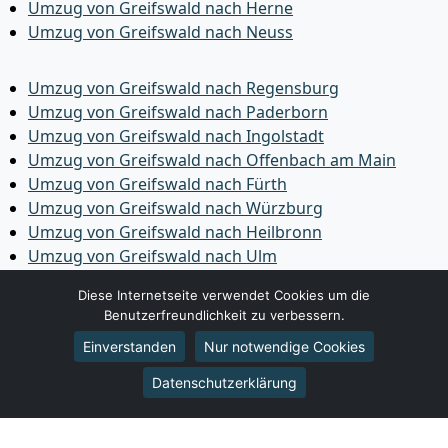
Umzug von Greifswald nach Herne
Umzug von Greifswald nach Neuss
Umzug von Greifswald nach Regensburg
Umzug von Greifswald nach Paderborn
Umzug von Greifswald nach Ingolstadt
Umzug von Greifswald nach Offenbach am Main
Umzug von Greifswald nach Fürth
Umzug von Greifswald nach Würzburg
Umzug von Greifswald nach Heilbronn
Umzug von Greifswald nach Ulm
Umzug von Greifswald nach Pforzheim
Diese Internetseite verwendet Cookies um die
Umzug von Greifswald nach Wolfsburg
Benutzerfreundlichkeit zu verbessern.
Umzug von Greifswald nach Bottrop
Einverstanden
Nur notwendige Cookies
Umzug von Greifswald nach Göttingen
Umzug von Greifswald nach Reutlingen
Datenschutzerklärung
Umzug von Greifswald nach Bremer­haven
Umzug von Greifswald nach Koblenz