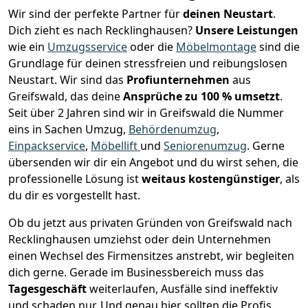
Wir sind der perfekte Partner für
deinen Neustart
.
Dich zieht es nach Recklinghausen?
Unsere Leistungen
wie ein
Umzugsservice
oder die
Möbelmontage
sind die
Grundlage für deinen stressfreien und reibungslosen
Neustart.
Wir sind das
Profiunternehmen
aus
Greifswald, das deine
Ansprüche zu 100 % umsetzt
.
Seit über 2 Jahren sind wir in Greifswald die Nummer
eins in Sachen Umzug,
Behördenumzug
,
Einpackservice
,
Möbellift
und
Seniorenumzug
.
Gerne
übersenden wir dir ein Angebot und du wirst sehen, die
professionelle Lösung ist
weitaus kostengünstiger
, als
du dir es vorgestellt hast.
Ob du jetzt aus privaten Gründen von Greifswald nach
Recklinghausen umziehst oder dein Unternehmen
einen Wechsel des Firmensitzes anstrebt, wir begleiten
dich gerne. Gerade im Businessbereich muss das
Tagesgeschäft
weiterlaufen, Ausfälle sind ineffektiv
und schaden nur. Und genau hier sollten die Profis