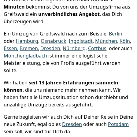
Minuten
bekommst Du von uns der Umzugsfirma aus
Greifswald ein
unverbindliches Angebot
, das Dich
überzeugen wird.
Ein Umzug von Greifswald nach zum Beispiel
Berlin
oder
Hamburg
,
Osnabrück
,
Ingolstadt
,
München
,
Köln
,
Essen
,
Bremen
,
Dresden
,
Nürnberg
,
Cottbus
, oder auch
Mönchen­gladbach
ist immer eine logistische
Meisterleistung, die von Profis ausgeführt werden
sollte.
Wir haben
seit
13 Jahren Erfahrungen sammeln
können
, die uns niemand mehr nehmen kann. Wir
haben fast alle Umzugssituation schon durchlebt und
unzählige Umzüge bereits ausgeführt.
Gerne begleiten wir auch Dich auf Deiner Reise in Deine
neue Zukunft, egal ob es
Dresden
oder auch
Potsdam
sein soll, wir sind für Dich da.