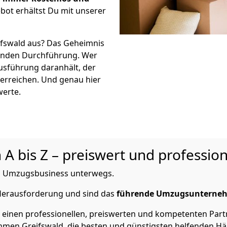
bot erhältst Du mit unserer
ifswald aus? Das Geheimnis
eßenden Durchführung. Wer
Ausführung daranhält, der
 erreichen. Und genau hier
werte.
 bis Z – preiswert und profession
 im Umzugsbusiness unterwegs.
 Herausforderung und sind das
führende Umzugsunterne
einen professionellen, preiswerten und kompetenten Partne
en Greifswald, die besten und günstigsten helfenden Hän