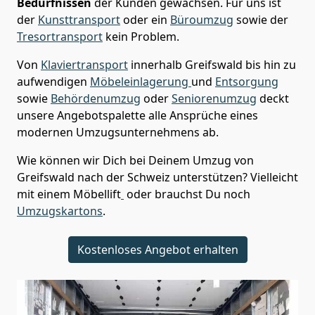
Bedürfnissen
der Kunden gewachsen. Für uns ist
der
Kunsttransport
oder ein
Büroumzug
sowie der
Tresortransport
kein Problem.
Von
Klaviertransport
innerhalb
Greifswald
bis hin zu
aufwendigen
Möbeleinlagerung
und
Entsorgung
sowie
Behördenumzug
oder
Seniorenumzug
deckt
unsere Angebotspalette alle Ansprüche eines
modernen Umzugsunternehmens ab.
Wie können wir Dich bei Deinem Umzug von
Greifswald
nach der Schweiz
unterstützen? Vielleicht
mit einem Möbellift
oder brauchst Du noch
Umzugskartons
.
Kostenloses Angebot erhalten